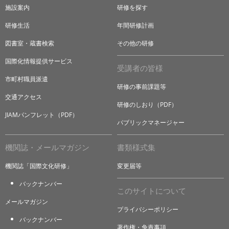
施設案内
研修を探す
研修生活
年間研修計画
図書室・蔵書検索
その他の研修
国際化情報提供サービス
受講者の皆様
市町村職員派遣
研修の事前課題等
交通アクセス
研修のしおり（PDF）
JIAMパンフレット（PDF）
パブリックマネージャー
機関誌・メールマガジン
書類様式集
機関誌「国際文化研修」
変更届等
バックナンバー
このサイトについて
メールマガジン
プライバシーポリシー
バックナンバー
著作権・免責事項