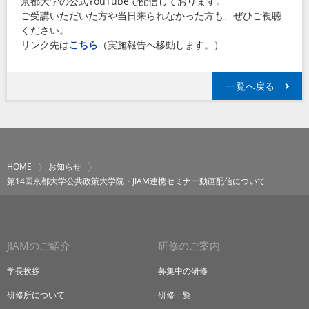
京都大学の公式YouTubeで配信しております。
ご受講いただいた方や当日来られなかった方も、ぜひご視聴
ください。
リンク先は
こちら
（実施報告へ移動します。）
一覧へ戻る
HOME
お知らせ
第14回京都大学公共政策大学院・JIAM連携セミナー動画配信について
JIAMのご紹介
研修のご案内
学長挨拶
募集中の研修
研修所について
研修一覧