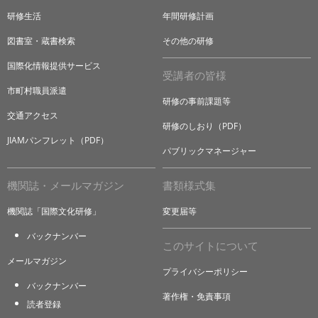
研修生活
年間研修計画
図書室・蔵書検索
その他の研修
国際化情報提供サービス
受講者の皆様
市町村職員派遣
研修の事前課題等
交通アクセス
研修のしおり（PDF）
JIAMパンフレット（PDF）
パブリックマネージャー
機関誌・メールマガジン
書類様式集
機関誌「国際文化研修」
変更届等
バックナンバー
このサイトについて
メールマガジン
プライバシーポリシー
バックナンバー
著作権・免責事項
読者登録