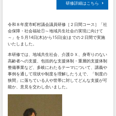
研修詳細はこちら
令和８年度市町村議会議員研修［２日間コース］「社
会保障・社会福祉①～地域共生社会の実現に向けて
～」を５月
14
日
(
木
)
から
15
日
(
金
)
までの２日間で実施
いたしました。
本研修では、地域共生社会、介護ＤＸ、身寄りのない
高齢者への支援、包括的な支援体制・重層的支援体制
整備事業など、多岐にわたるテーマについて、講義や
事例を通して現状や制度を理解したうえで、「制度の
狭間」に落ちている人や世帯に対してどんな支援が可
能か、意見を交わし合いました。