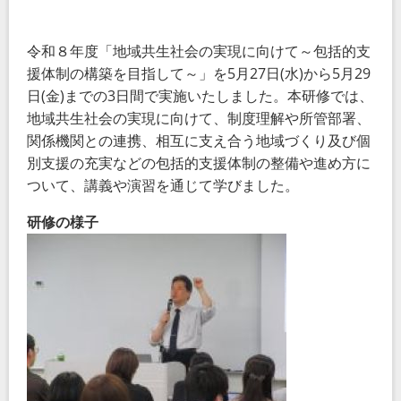
令和８年度「地域共生社会の実現に向けて～包括的支
援体制の構築を目指して～」を
5
月
27
日
(
水
)
から
5
月
29
日
(
金
)
までの
3
日間で実施いたしました。本研修では、
地域共生社会の実現に向けて、制度理解や所管部署、
関係機関との連携、相互に支え合う地域づくり及び個
別支援の充実などの包括的支援体制の整備や進め方に
ついて、講義や演習を通じて学びました。
研修の様子