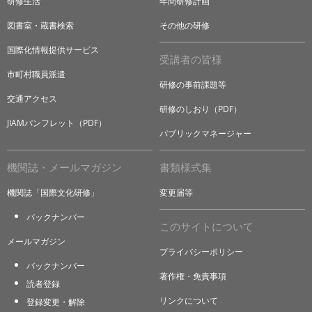
研修生活
年間研修計画
図書室・蔵書検索
その他の研修
国際化情報提供サービス
受講者の皆様
市町村職員派遣
研修の事前課題等
交通アクセス
研修のしおり（PDF）
JIAMパンフレット（PDF）
パブリックマネージャー
機関誌・メールマガジン
書類様式集
機関誌「国際文化研修」
変更届等
バックナンバー
このサイトについて
メールマガジン
プライバシーポリシー
バックナンバー
著作権・免責事項
読者登録
リンクについて
登録変更・解除