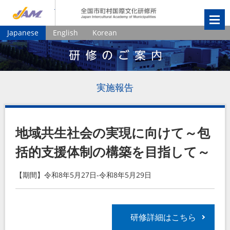
JIAM
全国市町村国
Japanese
English
Korean
実施報告
地域共生社会の実現に向けて～包
括的支援体制の構築を目指して～
【期間】令和8年5月27日-令和8年5月29日
研修詳細はこちら