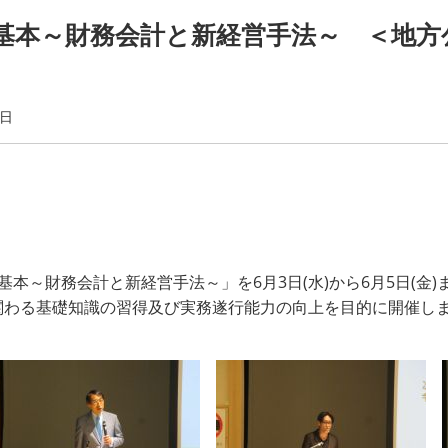
基本～財務会計と新経営手法～ ＜地方
5日
基本～財務会計と新経営手法～」を
6
月
3
日
(
水
)
から
6
月
5
日
(
金
)
関わる基礎知識の習得及び実務遂行能力の向上を目的に開催し