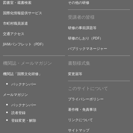
図書室・蔵書検索
その他の研修
国際化情報提供サービス
受講者の皆様
市町村職員派遣
研修の事前課題等
交通アクセス
研修のしおり（PDF）
JIAMパンフレット（PDF）
パブリックマネージャー
機関誌・メールマガジン
書類様式集
機関誌「国際文化研修」
変更届等
バックナンバー
このサイトについて
メールマガジン
プライバシーポリシー
バックナンバー
著作権・免責事項
読者登録
リンクについて
登録変更・解除
サイトマップ