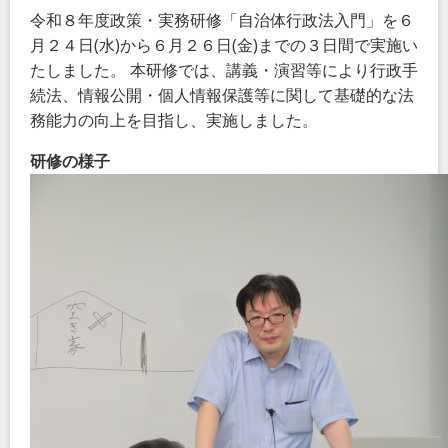
令和８年度政策・実務研修「自治体行政法入門」を６
月２４日
(
水
)
から６月２６日
(
金
)
までの３日間で実施い
たしました。 本研修では、
講義・演習等により行政手
続法、情報公開・個人情報保護等に関して基礎的な法
務能力の向上を目指し、
実施しました。
研修の様子