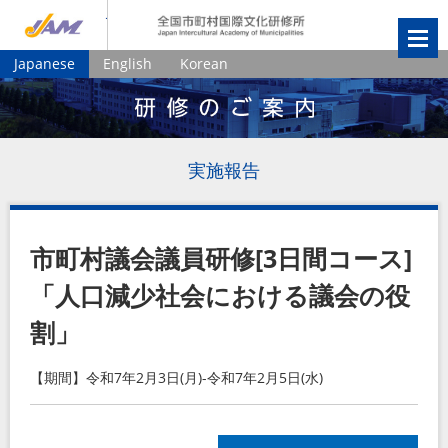
JIAM
全国市町村国
Japanese
English
Korean
実施報告
市町村議会議員研修[3日間コース]
「人口減少社会における議会の役
割」
【期間】令和7年2月3日(月)-令和7年2月5日(水)