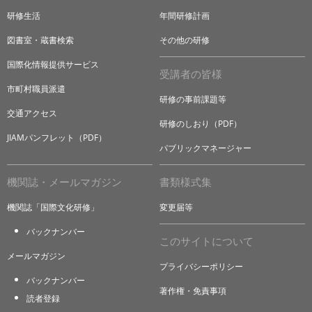
研修生活
年間研修計画
図書室・蔵書検索
その他の研修
国際化情報提供サービス
受講者の皆様
市町村職員派遣
研修の事前課題等
交通アクセス
研修のしおり（PDF）
JIAMパンフレット（PDF）
パブリックマネージャー
機関誌・メールマガジン
書類様式集
機関誌「国際文化研修」
変更届等
バックナンバー
このサイトについて
メールマガジン
プライバシーポリシー
バックナンバー
著作権・免責事項
読者登録