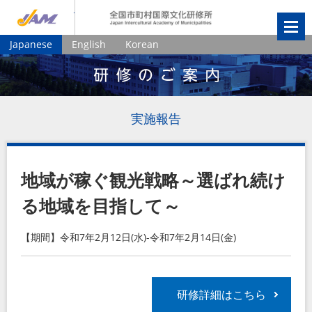
JIAM
全国市町村国
Japanese
English
Korean
実施報告
地域が稼ぐ観光戦略～選ばれ続け
る地域を目指して～
【期間】令和7年2月12日(水)-令和7年2月14日(金)
研修詳細はこちら