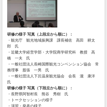
研修の様子
写真（上段左から順に）：
・観光庁 観光地域振興課 課長補佐 高田 耕太
郎 氏
・近畿大学経営学部・大学院商学研究科 教授 高
橋 一夫 氏
・一般社団法人長崎国際観光コンベンション協会 常
務理事 股張 一男 氏
・一般社団法人下呂温泉観光協会 会長 瀧 康洋
氏
研修の様子
写真（下段左から順に）：
・長野県阿智村長 熊谷 秀樹 氏
・トークセッションの様子
・演習・発表の様子