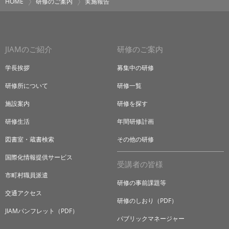
HOME
研修のご案内
実施報告
JIAMのご紹介
研修のご案内
学長挨拶
募集中の研修
研修所について
研修一覧
施設案内
研修を探す
研修生活
年間研修計画
図書室・蔵書検索
その他の研修
国際化情報提供サービス
受講者の皆様
市町村職員派遣
研修の事前課題等
交通アクセス
研修のしおり（PDF）
JIAMパンフレット（PDF）
パブリックマネージャー