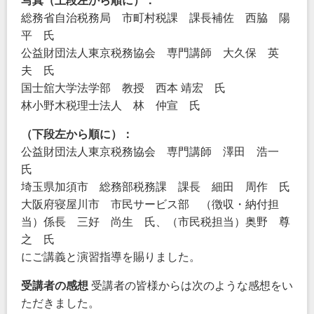
写真（上段左から順に）：
総務省自治税務局 市町村税課 課長補佐 西脇 陽
平 氏
公益財団法人東京税務協会 専門講師 大久保 英
夫 氏
国士舘大学法学部 教授 西本 靖宏 氏
林小野木税理士法人 林 仲宣 氏
（下段左から順に）：
公益財団法人東京税務協会 専門講師 澤田 浩一
氏
埼玉県加須市 総務部税務課 課長 細田 周作 氏
大阪府寝屋川市 市民サービス部 （徴収・納付担
当）係長 三好 尚生 氏、（市民税担当）奥野 尊
之 氏
にご講義と演習指導を賜りました。
受講者の感想
受講者の皆様からは次のような感想をい
ただきました。