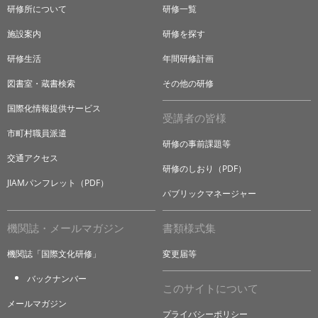
研修所について
研修一覧
施設案内
研修を探す
研修生活
年間研修計画
図書室・蔵書検索
その他の研修
国際化情報提供サービス
受講者の皆様
市町村職員派遣
研修の事前課題等
交通アクセス
研修のしおり（PDF）
JIAMパンフレット（PDF）
パブリックマネージャー
機関誌・メールマガジン
書類様式集
機関誌「国際文化研修」
変更届等
バックナンバー
このサイトについて
メールマガジン
プライバシーポリシー