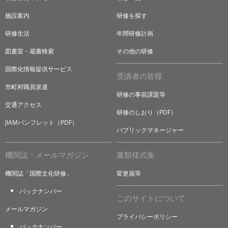
施設案内
研修を探す
研修生活
年間研修計画
図書室・蔵書検索
その他の研修
国際化情報提供サービス
受講者の皆様
市町村職員派遣
研修の事前課題等
交通アクセス
研修のしおり（PDF）
JIAMパンフレット（PDF）
パブリックマネージャー
機関誌・メールマガジン
書類様式集
機関誌「国際文化研修」
変更届等
バックナンバー
このサイトについて
メールマガジン
プライバシーポリシー
バックナンバー