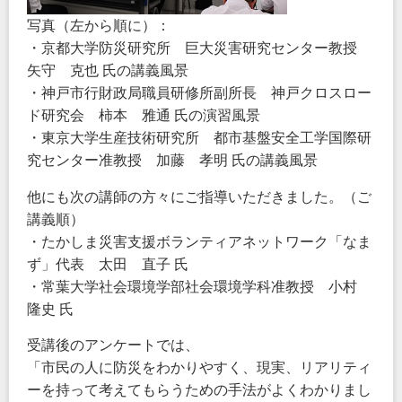
写真（左から順に）：
・京都大学防災研究所 巨大災害研究センター教授
矢守 克也 氏の講義風景
・神戸市行財政局職員研修所副所長 神戸クロスロー
ド研究会 柿本 雅通 氏の演習風景
・東京大学生産技術研究所 都市基盤安全工学国際研
究センター准教授 加藤 孝明 氏の講義風景
他にも次の講師の方々にご指導いただきました。（ご
講義順）
・たかしま災害支援ボランティアネットワーク「なま
ず」代表 太田 直子 氏
・常葉大学社会環境学部社会環境学科准教授 小村
隆史 氏
受講後のアンケートでは、
「市民の人に防災をわかりやすく、現実、リアリティ
ーを持って考えてもらうための手法がよくわかりまし