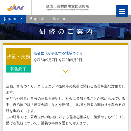
JIAM
全国市町村国
Japanese
English
Korean
若者世代が参画する地域づくり
政策・実務
令和8年9月7日-令和8年9月9日
募集終了
企画、まちづくり、コミュニティ振興等の業務に関わる職員を主な対象とし
ます。
子どもや若者が自分の意見を表明し、社会に参加することが求められている
中、自治体では「若者会議」などを開催し、地域と若者の関わりを深める取
組を進めています。
この研修では、若者世代の地域に対する意識を醸成し、施策やまちづくりに
繋げる取組について、講義や事例を通じて考えます。