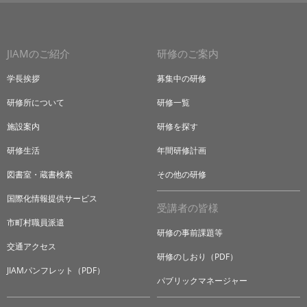
JIAMのご紹介
研修のご案内
学長挨拶
募集中の研修
研修所について
研修一覧
施設案内
研修を探す
研修生活
年間研修計画
図書室・蔵書検索
その他の研修
国際化情報提供サービス
受講者の皆様
市町村職員派遣
研修の事前課題等
交通アクセス
研修のしおり（PDF）
JIAMパンフレット（PDF）
パブリックマネージャー