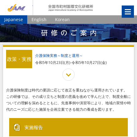
JIAM
全国市町村国
Japanese
English
Korean
介護保険実務～制度と運用～
政策・実務
令和5年10月23日(月)-令和5年10月27日(金)
介護保険制度は時代の要請に応じて改正を重ねながら運用されています。
この研修では、その成り立ちと制度の意義を改めて学んだ上で、制度全般に
ついての理解を深めるとともに、先進事例や演習等により、地域の実情や時
代のニーズに応じた施策を企画立案できる能力の養成を図ります。
実施報告