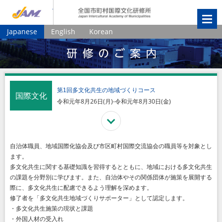
JIAM
全国市町村国
Japanese
English
Korean
第1回多文化共生の地域づくりコース
国際文化
令和元年8月26日(月)-令和元年8月30日(金)
自治体職員、地域国際化協会及び市区町村国際交流協会の職員等を対象とし
ます。
多文化共生に関する基礎知識を習得するとともに、地域における多文化共生
の課題を分野別に学びます。また、自治体やその関係団体が施策を展開する
際に、多文化共生に配慮できるよう理解を深めます。
修了者を「多文化共生地域づくりサポーター」として認定します。
・多文化共生施策の現状と課題
・外国人材の受入れ