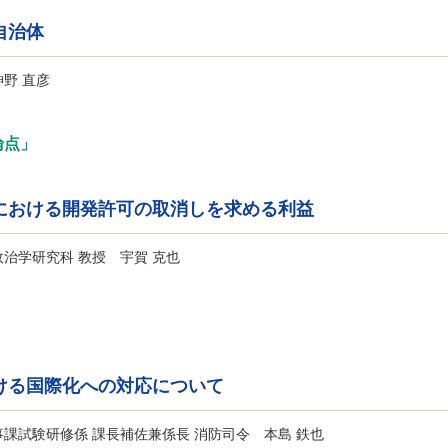
自治体
野 直彦
論点」
における開発許可の取消しを求める利益
治学研究科 教授 宇賀 克也
ける国際化への対応について
課試験研修係 課長補佐兼係長 消防司令 本島 鉄也