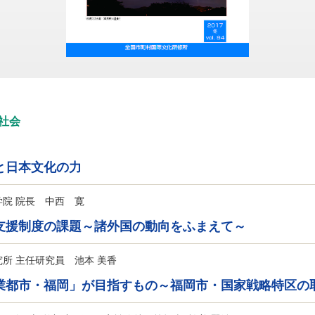
社会
と日本文化の力
院 院長 中西 寛
支援制度の課題～諸外国の動向をふまえて～
所 主任研究員 池本 美香
業都市・福岡」が目指すもの～福岡市・国家戦略特区の