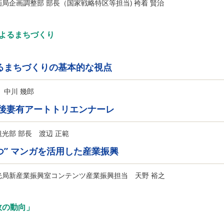
局企画調整部 部長（国家戦略特区等担当) 袴着 賢治
よるまちづくり
るまちづくりの基本的な視点
 中川 幾郎
越後妻有アートトリエンナーレ
光部 部長 渡辺 正範
はつ” マンガを活用した産業振興
光局新産業振興室コンテンツ産業振興担当 天野 裕之
政の動向」