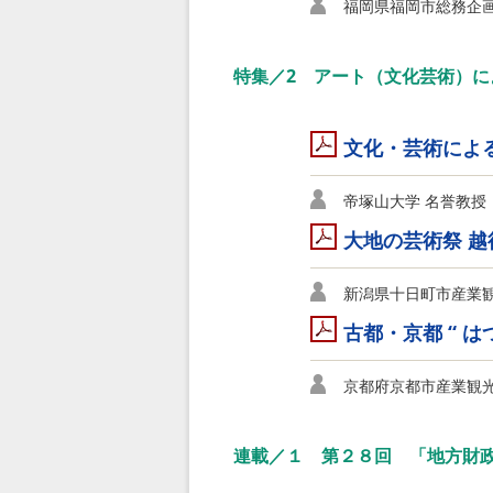
福岡県福岡市総務企画
特集／2 アート（文化芸術）に
文化・芸術によ
帝塚山大学 名誉教授
大地の芸術祭 
新潟県十日町市産業観
古都・京都 “ 
京都府京都市産業観
連載／１ 第２８回 「地方財