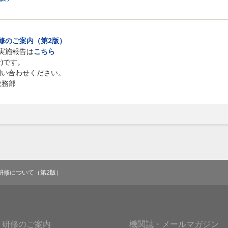
修のご案
内（第2版）
施報告は
こちら
)です。
問い合わせください。
 教務部
研修について（第2版）
研修のご案内
機関誌・メールマガジン