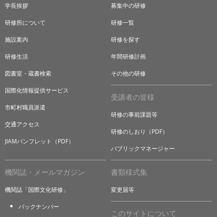
学長挨拶
募集中の研修
研修所について
研修一覧
施設案内
研修を探す
研修生活
年間研修計画
図書室・蔵書検索
その他の研修
国際化情報提供サービス
受講者の皆様
市町村職員派遣
研修の事前課題等
交通アクセス
研修のしおり（PDF）
JIAMパンフレット（PDF）
パブリックマネージャー
機関誌・メールマガジン
書類様式集
機関誌「国際文化研修」
変更届等
バックナンバー
このサイトについて