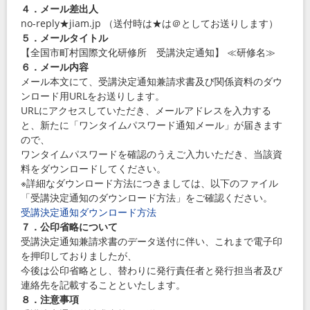
４．メール差出人
no-reply★
jiam.jp
（送付時は★は＠としてお送りします）
５．メールタイトル
【全国市町村国際文化研修所 受講決定通知】 ≪研修名≫
６．メール内容
メール本文にて、受講決定通知兼請求書及び関係資料のダウ
ンロード用
URL
をお送りします。
URL
にアクセスしていただき、メールアドレスを入力する
と、新たに「ワンタイムパスワード通知メール」が届きます
ので、
ワンタイムパスワードを確認のうえご入力いただき、当該資
料をダウンロードしてください。
※詳細なダウンロード方法につきましては、以下のファイル
「受講決定通知のダウンロード方法」をご確認ください。
受講決定通知ダウンロード方法
７．公印省略について
受講決定通知兼請求書のデータ送付に伴い、これまで電子印
を押印しておりましたが、
今後は公印省略とし、替わりに発行責任者と発行担当者及び
連絡先を記載することといたします。
８．注意事項