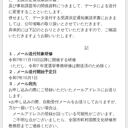
及び事前課題等の関係資料につきまして、データによる送付
に変更することといたします。
併せまして、データ送付する受講決定通知兼請求書におきま
しては、公印省略の取り扱いとさせていただきます。
具体的には下記のとおりとさせていただきますので、ご確認
いただきますようお願いいたします。
記
１．メール送付対象研修
令和
7
年
11
月
10
日以降に開催する研修
（ただし、令和
7
年度選挙事務研修は郵送済のため除く）
２．メール送付開始予定日
令和
7
年
10
月
1
日
３．メール宛先
お申し込みの際にご登録いただいたメールアドレスにお送り
します。
※お申し込みの際、自動受付メールをお送りしておりますが、
万が一届いていない場合は、
メールアドレスの登録が誤っている可能性がございます。
ご不明な点がございましたら、全国市町村国際文化研修所
教務部までご連絡ください。