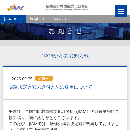
JIAM
全国市町村国
Japanese
English
Korean
JIAMからのお知らせ
2025.09.25
受講決定通知の送付方法の変更について
平素は、全国市町村国際文化研修所（
JIAM
）の研修業務にご
協力賜り、誠にありがとうございます。
このたび、
JIAM
では、研修受講者決定時に郵送しておりまし
た「受講決定通知兼請求書」