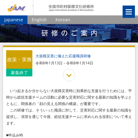
JIAM
全国市町村国
Japanese
English
Korean
大規模災害に備えた応援職員研修
政策・実務
令和8年1月13日－令和8年1月14日
募集終了
いつ起きるか分からない大規模災害時に効果的な支援を行うためには、平
時から総括支援チームの活動に必要な災害対応に関する最新の知識を学ぶと
ともに、関係者の「顔の見える関係の構築」が重要です。
この研修では、そういった職員に対して、災害対応に関する最新の知識を
提供し、演習を通じて今後、総括支援チームに求められる役割について考え
ます。
■申込み時