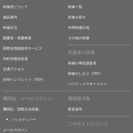
研修所について
研修一覧
施設案内
研修を探す
研修生活
年間研修計画
図書室・蔵書検索
その他の研修
国際化情報提供サービス
受講者の皆様
市町村職員派遣
研修の事前課題等
交通アクセス
研修のしおり（PDF）
JIAMパンフレット（PDF）
パブリックマネージャー
機関誌・メールマガジン
書類様式集
機関誌「国際文化研修」
変更届等
バックナンバー
このサイトについて
メールマガジン